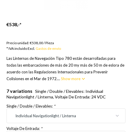
€538,-
*
Bienes por encargo; Europa 21 días, Resto del Mundo 24
días
Precio unidad:
€538,00
/
Pieza
* IVA incluido Excl.
Gastos de envío
Las Linternas de Navegación Tipo 780 están desarrolladas para
todas las embarcaciones de más de 20 my más de 50 m de eslora de
acuerdo con las Regulaciones Internacionales para Prevenir
Colisiones en el Mar de 1972....
Show more
7 variations
Single / Double / Elevables: Individual
Navigationlight / Linterna, Voltaje De Entrada: 24 VDC
Single / Double / Elevables:
*
Voltaje De Entrada:
*