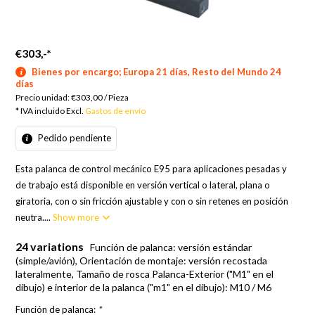
€303,-
*
Bienes por encargo; Europa 21 días, Resto del Mundo 24
días
Precio unidad:
€303,00
/
Pieza
* IVA incluido Excl.
Gastos de envío
Pedido pendiente
Esta palanca de control mecánico E95 para aplicaciones pesadas y
de trabajo está disponible en versión vertical o lateral, plana o
giratoria, con o sin fricción ajustable y con o sin retenes en posición
neutra....
Show more
24 variations
Función de palanca: versión estándar
(simple/avión), Orientación de montaje: versión recostada
lateralmente, Tamaño de rosca Palanca-Exterior ("M1" en el
dibujo) e interior de la palanca ("m1" en el dibujo): M10 / M6
Función de palanca:
*