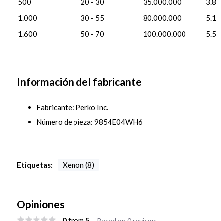
500
20 - 30
35.000.000
3.8
1.000
30 - 55
80.000.000
5.1
1.600
50 - 70
100.000.000
5.5
Información del fabricante
Fabricante: Perko Inc.
Número de pieza: 9854E04WH6
Etiquetas:
Xenon (8)
Opiniones
0
5
from
Based on 0 reviews