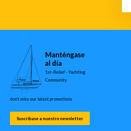
Manténgase
al día
1st-Relief - Yachting
Community
don’t miss our latest promotions
Suscríbase a nuestro newsletter