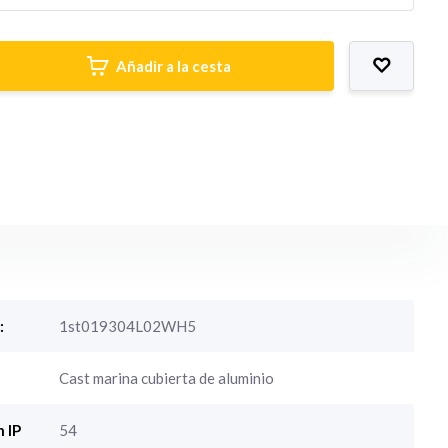
Añadir a la cesta
:
1st019304L02WH5
Cast marina cubierta de aluminio
 IP
54