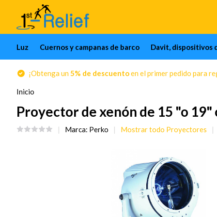
Luz
Cuernos y campanas de barco
Davit, dispositivos 
¡Obtenga un
5% de descuento
en el primer pedido para reg
Inicio
Proyector de xenón de 15 "o 19" c
Marca:
Perko
Mostrar todo Proyectores