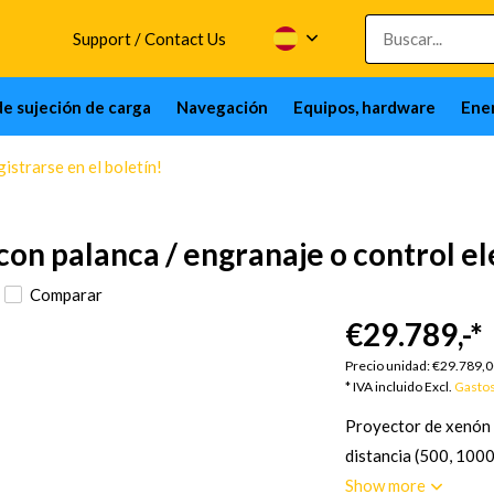
Support / Contact Us
de sujeción de carga
Navegación
Equipos, hardware
Ener
istrarse en el boletín!
on palanca / engranaje o control elé
Comparar
€29.789,-
*
Precio unidad:
€29.789,
* IVA incluido Excl.
Gastos
Proyector de xenón d
distancia (500, 1000
Show more