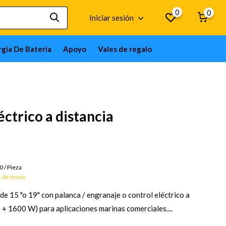
0
0
Iniciar sesión
gia De Bateria
Apoyo
Vales de regalo
ctrico a distancia
Bienes por encargo; 12 semanas
00
/
Pieza
 de envío
e 15 "o 19" con palanca / engranaje o control eléctrico a
 + 1600 W) para aplicaciones marinas comerciales....