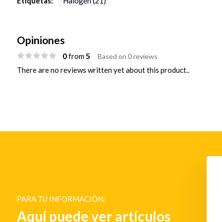
Etiquetas:
Halogen (21)
Opiniones
0
5
from
Based on 0 reviews
There are no reviews written yet about this product..
PARA TU INFORMACIÓN:
Aquí puede ver artículos