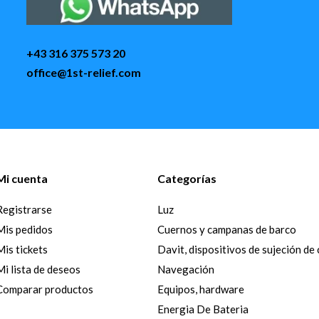
+43 316 375 573 20
office@1st-relief.com
Mi cuenta
Categorías
Registrarse
Luz
Mis pedidos
Cuernos y campanas de barco
Mis tickets
Davit, dispositivos de sujeción de
Mi lista de deseos
Navegación
Comparar productos
Equipos, hardware
Energia De Bateria