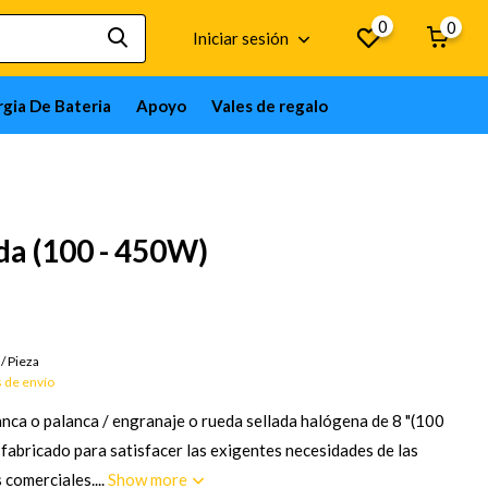
0
0
Iniciar sesión
gia De Bateria
Apoyo
Vales de regalo
eda (100 - 450W)
Bienes por encargo; 12 semanas
/
Pieza
 de envío
anca o palanca / engranaje o rueda sellada halógena de 8 "(100
fabricado para satisfacer las exigentes necesidades de las
 comerciales....
Show more