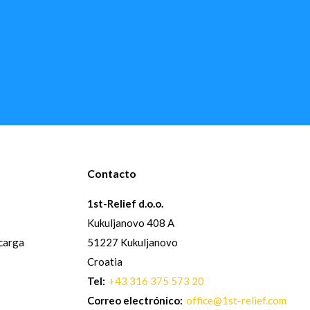
Contacto
1st-Relief d.o.o.
Kukuljanovo 408 A
 carga
51227 Kukuljanovo
Croatia
Tel:
+43 316 375 573 20
Correo electrónico:
office@1st-relief.com