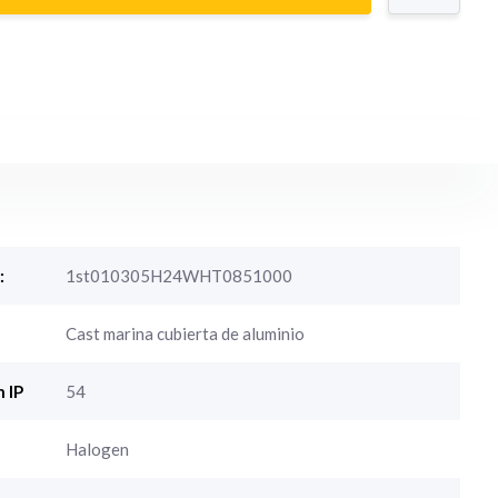
:
1st010305H24WHT0851000
Cast marina cubierta de aluminio
 IP
54
Halogen