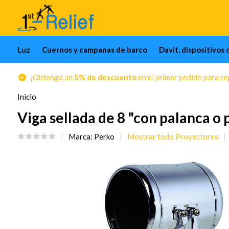
Luz
Cuernos y campanas de barco
Davit, dispositivos 
¡Obtenga un
5% de descuento
en el primer pedido para reg
Inicio
Viga sellada de 8 "con palanca o 
Marca:
Perko
Mostrar todo Proyectores