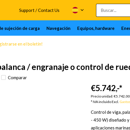
Support / Contact Us
de sujeción de carga
Navegación
Equipos, hardware
Ener
istrarse en el boletín!
palanca / engranaje o control de ru
Comparar
€5.742,-
*
Precio unidad:
€5.742,00
* IVA incluido Excl.
Gastos
Control de viga, pal
- 450 W) diseñado y 
aplicaciones marinas