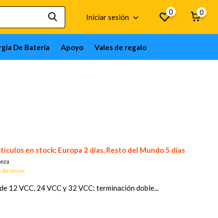
0
0
Iniciar sesión
gia De Bateria
Apoyo
Vales de regalo
tículos en stock; Europa 2 días, Resto del Mundo 5 días
ieza
 de envío
 de 12 VCC, 24 VCC y 32 VCC: terminación doble...