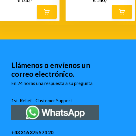
€ 140,-
€ 140,-
Llámenos o envíenos un
correo electrónico.
En 24 horas una respuesta a su pregunta
1st-Relief - Customer Support
+43 316 375 573 20