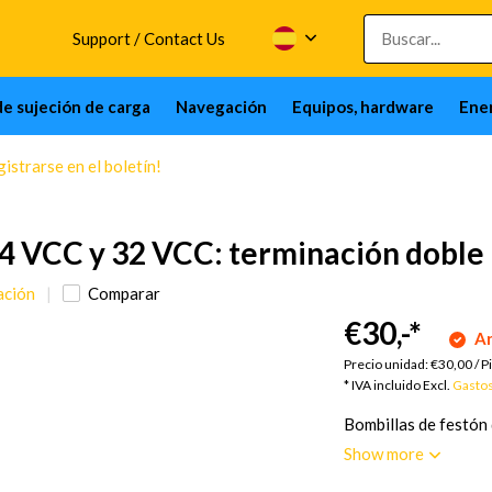
Support / Contact Us
de sujeción de carga
Navegación
Equipos, hardware
Ener
istrarse en el boletín!
24 VCC y 32 VCC: terminación doble
ación
Comparar
€30,-
*
Ar
Precio unidad:
€30,00
/
P
* IVA incluido Excl.
Gastos
Bombillas de festón
Show more