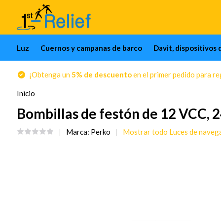
Luz
Cuernos y campanas de barco
Davit, dispositivos 
¡Obtenga un
5% de descuento
en el primer pedido para reg
Inicio
Bombillas de festón de 12 VCC, 
Marca:
Perko
Mostrar todo Luces de naveg