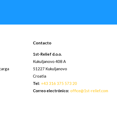
Contacto
1st-Relief d.o.o.
Kukuljanovo 408 A
 carga
51227 Kukuljanovo
Croatia
Tel:
+43 316 375 573 20
Correo electrónico:
office@1st-relief.com