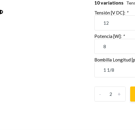
10 variations
Tens
Tensión [V DC]:
*
Potencia [W]:
*
Bombilla Longitud [
-
+