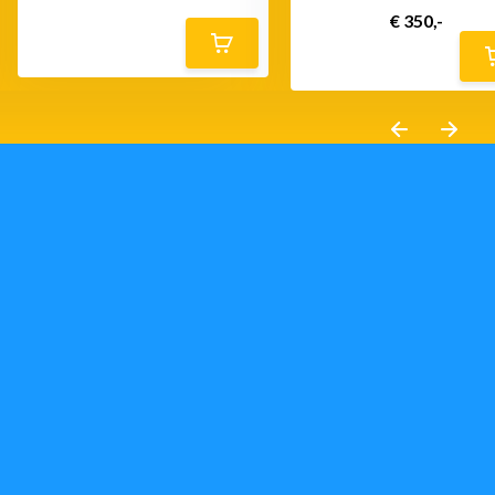
€ 350,-