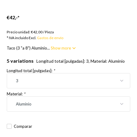
€42,-
*
Bienes por encargo; 12 semanas
Precio unidad:
€42,00
/
Pieza
* IVA incluido Excl.
Gastos de envío
Taco (3 "a 8") Aluminio...
Show more
5 variations
Longitud total [pulgadas]: 3, Material: Aluminio
Longitud total [pulgadas]:
*
Material:
*
Comparar