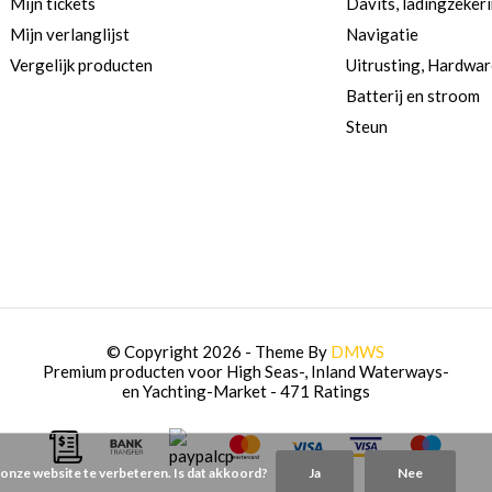
Mijn tickets
Davits, ladingzeker
Mijn verlanglijst
Navigatie
Vergelijk producten
Uitrusting, Hardwa
Batterij en stroom
Steun
© Copyright 2026 - Theme By
DMWS
Premium producten voor High Seas-, Inland Waterways-
en Yachting-Market
- 471 Ratings
 onze website te verbeteren. Is dat akkoord?
Ja
Nee