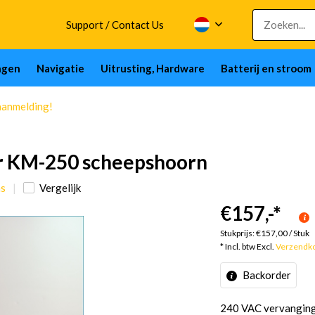
Support / Contact Us
ngen
Navigatie
Uitrusting, Hardware
Batterij en stroom
aanmelding!
r KM-250 scheepshoorn
ns
Vergelijk
€157,-
*
Stukprijs:
€157,00
/
Stuk
* Incl. btw Excl.
Verzendk
Backorder
240 VAC vervanging