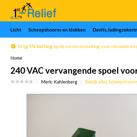
Licht
Scheepshoorns en klokken
Davits, ladingzekeri
Krijg
5% korting
op de eerste bestelling voor nieuwsbrief
Home
240 VAC vervangende spoel voo
Merk:
Kahlenberg
Bekijk alles Scheepshoor