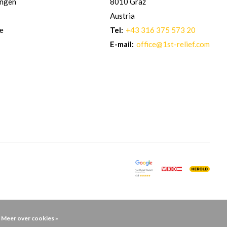
ingen
8010 Graz
Austria
re
Tel:
+43 316 375 573 20
E-mail:
office@1st-relief.com
Meer over cookies »