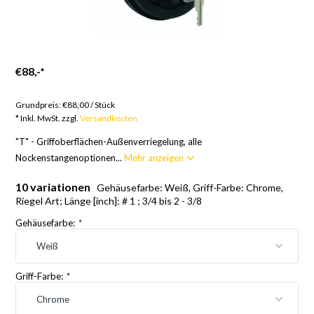
€88,-
*
Artikel auf Bestellung; 12 Wochen
Grundpreis:
€88,00
/
Stück
* Inkl. MwSt. zzgl.
Versandkosten
"T" - Griffoberflächen-Außenverriegelung, alle
Nockenstangenoptionen...
Mehr anzeigen
10 variationen
Gehäusefarbe: Weiß, Griff-Farbe: Chrome,
Riegel Art; Länge [inch]: # 1 ; 3/4 bis 2 - 3/8
Gehäusefarbe:
*
Griff-Farbe:
*