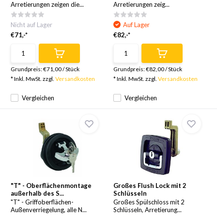
Arretierungen zeigen die...
Arretierungen zeig...
Nicht auf Lager
Auf Lager
€71,-*
€82,-*
Grundpreis:
€71,00
/
Stück
Grundpreis:
€82,00
/
Stück
* Inkl. MwSt. zzgl.
Versandkosten
* Inkl. MwSt. zzgl.
Versandkosten
Vergleichen
Vergleichen
"T" - Oberflächenmontage
Großes Flush Lock mit 2
außerhalb des S...
Schlüsseln
"T" - Griffoberflächen-
Großes Spülschloss mit 2
Außenverriegelung, alle N...
Schlüsseln, Arretierung...