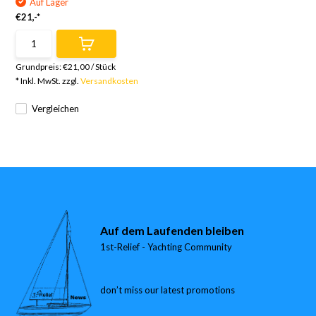
Auf Lager
€21,-*
Grundpreis:
€21,00
/
Stück
* Inkl. MwSt. zzgl.
Versandkosten
Vergleichen
Auf dem Laufenden bleiben
1st-Relief - Yachting Community
don’t miss our latest promotions