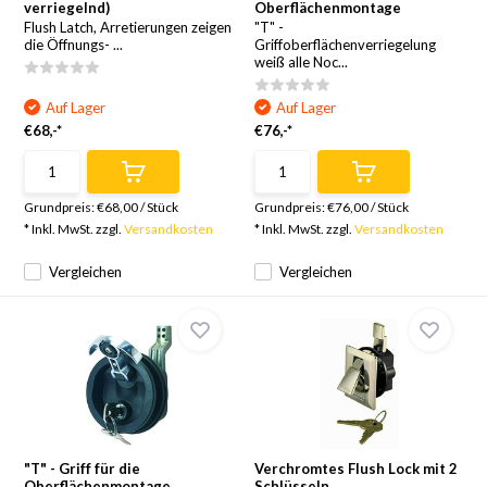
verriegelnd)
Oberflächenmontage
Flush Latch, Arretierungen zeigen
"T" -
die Öffnungs- ...
Griffoberflächenverriegelung
weiß alle Noc...
Auf Lager
Auf Lager
€68,-*
€76,-*
Grundpreis:
€68,00
/
Stück
Grundpreis:
€76,00
/
Stück
* Inkl. MwSt. zzgl.
Versandkosten
* Inkl. MwSt. zzgl.
Versandkosten
Vergleichen
Vergleichen
"T" - Griff für die
Verchromtes Flush Lock mit 2
Oberflächenmontage
Schlüsseln