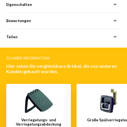
Eigenschaften
Bewertungen
Teilen
ZU IHRER INFORMATION:
Hier sehen Sie vergleichbare Artikel, die von anderen
Kunden gekauft wurden.
Verriegelungs- und
Große Spülverriegelu
Verriegelungsabdeckung