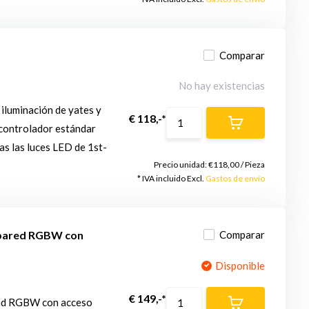
Comparar
No hay existencias
luminación de yates y
€ 118,-*
controlador estándar
as las luces LED de 1st-
Precio unidad:
€118,00
/
Pieza
* IVA incluido Excl.
Gastos de envío
 pared RGBW con
Comparar
Disponible
€ 149,-*
ed RGBW con acceso