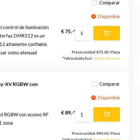
Comparar
Disponible
 control de iluminación
€ 75,-*
interfaz DMX512 es un
 altamente confiable.
izar como atenuad
Precio unidad:
€75,00
/
Pieza
* IVA incluido Excl.
Gastos de envío
lay-XV RGBW con
Comparar
Disponible
€ 89,-*
ed RGBW con acceso RF
 1 zona
Precio unidad:
€89,00
/
Pieza
* IVA incluido Excl.
Gastos de envío