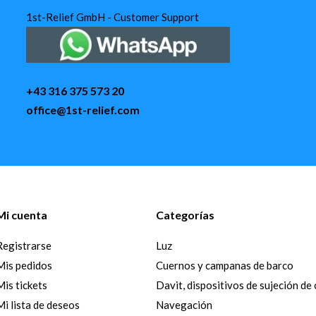
1st-Relief GmbH - Customer Support
+43 316 375 573 20
office@1st-relief.com
Mi cuenta
Categorías
Registrarse
Luz
Mis pedidos
Cuernos y campanas de barco
Mis tickets
Davit, dispositivos de sujeción de
Mi lista de deseos
Navegación