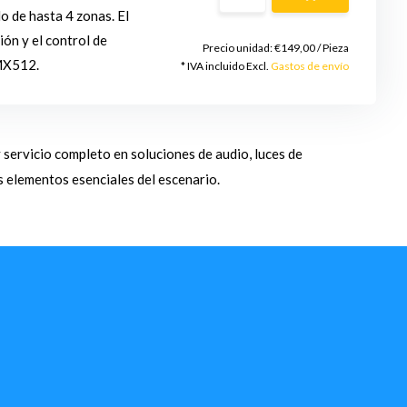
o de hasta 4 zonas. El
ón y el control de
Precio unidad:
€149,00
/
Pieza
DMX512.
* IVA incluido Excl.
Gastos de envío
 servicio completo en soluciones de audio, luces de
s elementos esenciales del escenario.