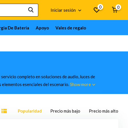
0
0
Iniciar sesión
gia De Bateria
Apoyo
Vales de regalo
 servicio completo en soluciones de audio, luces de
os elementos esenciales del escenario.
Show more
Popularidad
Precio más bajo
Precio más alto