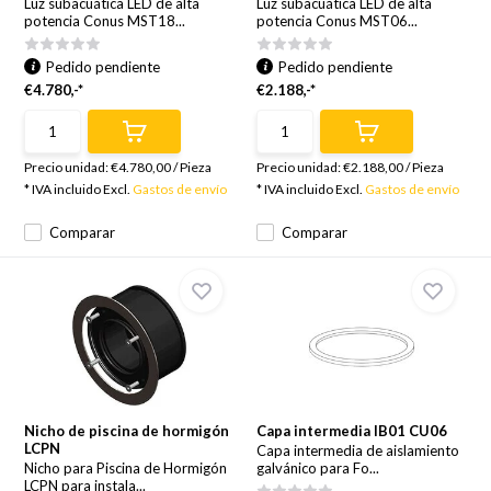
Luz subacuática LED de alta
Luz subacuática LED de alta
potencia Conus MST18...
potencia Conus MST06...
Pedido pendiente
Pedido pendiente
€4.780,-*
€2.188,-*
Precio unidad:
€4.780,00
/
Pieza
Precio unidad:
€2.188,00
/
Pieza
* IVA incluido Excl.
Gastos de envío
* IVA incluido Excl.
Gastos de envío
Comparar
Comparar
Nicho de piscina de hormigón
Capa intermedia IB01 CU06
LCPN
Capa intermedia de aislamiento
Nicho para Piscina de Hormigón
galvánico para Fo...
LCPN para instala...