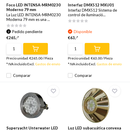
Foco LED INTENSA-MRM0230
Interfaz DMX512 MXU01
Moderno 79 mm
Interfaz DMX512 Sistema de
La Luz LED INTENSA-MRM0230
control de iluminació...
Moderna 79 mm es una ...
Pedido pendiente
Disponible
€265,-*
€63,-*
Precio unidad:
€265,00
/
Pieza
Precio unidad:
€63,00
/
Pieza
* IVA incluido Excl.
Gastos de envío
* IVA incluido Excl.
Gastos de envío
Comparar
Comparar
Superyacht Unterwater LED
Luz LED subacuática convexa