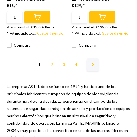
€15,-*
€129,-*
Precio unidad:
€15,00
/
Pieza
Precio unidad:
€129,00
/
Pieza
* IVA incluido Excl.
Gastos de envío
* IVA incluido Excl.
Gastos de envío
Comparar
Comparar
1
2
3
4
La empresa ASTEL doo se fundó en 1991 y ha sido uno de los
principales fabricantes europeos de equipos de videovigilancia
durante más de una década. La experiencia en el campo de los
sistemas de seguridad condujo al desarrollo y producción de equipos
marinos electrónicos que brindan un alto nivel de seguridad y
confiabilidad de operación. La marca ASTEL MARINE se lanzó en
2004 y muy pronto se ha convertido en una de las marcas líderes en