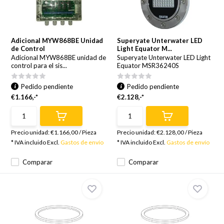
Adicional MYW868BE Unidad
Superyate Unterwater LED
de Control
Light Equator M...
Adicional MYW868BE unidad de
Superyate Unterwater LED Light
control para el sis...
Equator MSR36240S
Pedido pendiente
Pedido pendiente
€1.166,-*
€2.128,-*
Precio unidad:
€1.166,00
/
Pieza
Precio unidad:
€2.128,00
/
Pieza
* IVA incluido Excl.
Gastos de envío
* IVA incluido Excl.
Gastos de envío
Comparar
Comparar