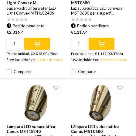
Light Convex M...
MST0680
Superyacht Unterwater LED
Luz subacuática LED convexa
Light Convex MTH18240S
MST0680 para superfi...
Pedido pendiente
Pedido pendiente
€2.016,-*
€1.117,-*
Precio unidad:
€2.016,00
/
Pieza
Precio unidad:
€1.117,00
/
Pieza
* IVA incluido Excl.
Gastos de envío
* IVA incluido Excl.
Gastos de envío
Comparar
Comparar
Lámpara LED subacuática
Lámpara LED subacuática
Conus MST18240
Conus MST0680