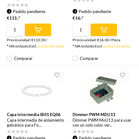
Pedido pendiente
Pedido pendiente
€113,-*
€16,-*
Precio unidad:
€113,00
/
Precio unidad:
€16,00
/
Pieza
* IVA incluido Excl.
Gastos de envío
* IVA incluido Excl.
Gastos de envío
Comparar
Comparar
Capa intermedia IB01 EQ06
Dimmer PWM MDU13
Capa intermedia de aislamiento
Dimmer PWM MoU13 para usar
galvánico para Fo...
con un solo color ser...
Pedido pendiente
Pedido pendiente