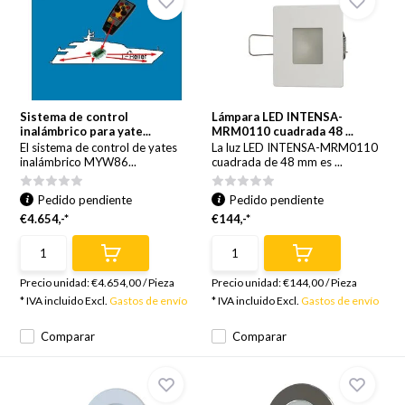
Sistema de control
Lámpara LED INTENSA-
inalámbrico para yate...
MRM0110 cuadrada 48 ...
El sistema de control de yates
La luz LED INTENSA-MRM0110
inalámbrico MYW86...
cuadrada de 48 mm es ...
Pedido pendiente
Pedido pendiente
€4.654,-*
€144,-*
Precio unidad:
€4.654,00
/
Pieza
Precio unidad:
€144,00
/
Pieza
* IVA incluido Excl.
Gastos de envío
* IVA incluido Excl.
Gastos de envío
Comparar
Comparar