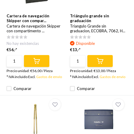
Cartera de navegación
Triángulo grande sin
Skipper con compar...
graduación
Cartera de navegación Skipper
Triangulo Grande sin
con compartimento ...
graduacion, ECOBRA, 7062, H...
No hay existencias
Disponible
€56,-*
€13,-*
Precio unidad:
€56,00
/
Pieza
Precio unidad:
€13,00
/
Pieza
* IVA incluido Excl.
Gastos de envío
* IVA incluido Excl.
Gastos de envío
Comparar
Comparar