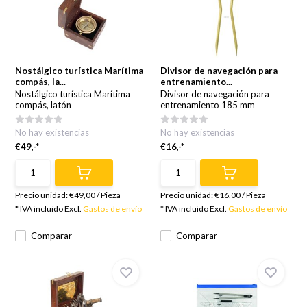
Nostálgico turística Marítima
Divisor de navegación para
compás, la...
entrenamiento...
Nostálgico turística Marítima
Divisor de navegación para
compás, latón
entrenamiento 185 mm
No hay existencias
No hay existencias
€49,-*
€16,-*
Precio unidad:
€49,00
/
Pieza
Precio unidad:
€16,00
/
Pieza
* IVA incluido Excl.
Gastos de envío
* IVA incluido Excl.
Gastos de envío
Comparar
Comparar