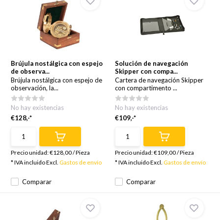
Brújula nostálgica con espejo
Solución de navegación
de observa...
Skipper con compa...
Brújula nostálgica con espejo de
Cartera de navegación Skipper
observación, la...
con compartimento ...
No hay existencias
No hay existencias
€128,-*
€109,-*
Precio unidad:
€128,00
/
Pieza
Precio unidad:
€109,00
/
Pieza
* IVA incluido Excl.
Gastos de envío
* IVA incluido Excl.
Gastos de envío
Comparar
Comparar