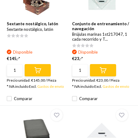
Sextante nostálgico, latón
Conjunto de entrenamiento /
navegación
Sextante nostálgico, latón
Brújulas marinas 1st217047, 1
cada recorrido y T...
Disponible
Disponible
€145,-*
€23,-*
Precio unidad:
€145,00
/
Pieza
Precio unidad:
€23,00
/
Pieza
* IVA incluido Excl.
Gastos de envío
* IVA incluido Excl.
Gastos de envío
Comparar
Comparar