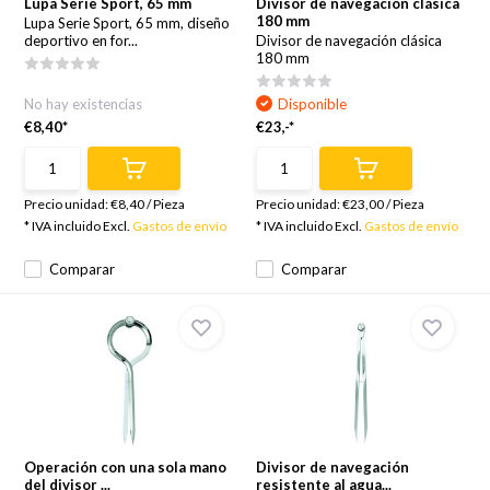
Lupa Serie Sport, 65 mm
Divisor de navegación clásica
180 mm
Lupa Serie Sport, 65 mm, diseño
deportivo en for...
Divisor de navegación clásica
180 mm
No hay existencias
Disponible
€8,40*
€23,-*
Precio unidad:
€8,40
/
Pieza
Precio unidad:
€23,00
/
Pieza
* IVA incluido Excl.
Gastos de envío
* IVA incluido Excl.
Gastos de envío
Comparar
Comparar
Operación con una sola mano
Divisor de navegación
del divisor ...
resistente al agua...