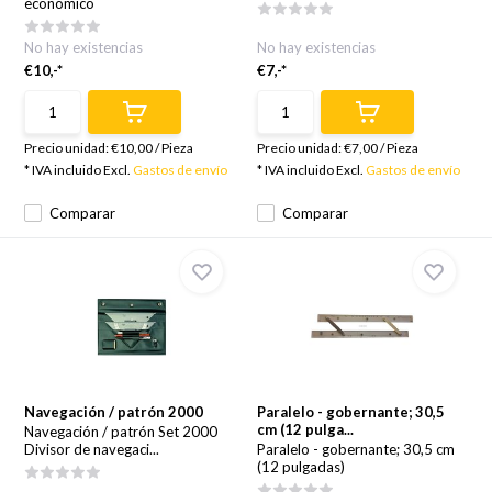
económico
No hay existencias
No hay existencias
€10,-*
€7,-*
Precio unidad:
€10,00
/
Pieza
Precio unidad:
€7,00
/
Pieza
* IVA incluido Excl.
Gastos de envío
* IVA incluido Excl.
Gastos de envío
Comparar
Comparar
Navegación / patrón 2000
Paralelo - gobernante; 30,5
cm (12 pulga...
Navegación / patrón Set 2000
Divisor de navegaci...
Paralelo - gobernante; 30,5 cm
(12 pulgadas)