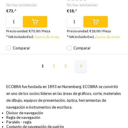
No hay existencias
No hay existencias
€73,-*
€18,-*
Precio unidad:
€73,00
/
Pieza
Precio unidad:
€18,00
/
Pieza
* IVA incluido Excl.
Gastos de envío
* IVA incluido Excl.
Gastos de envío
Comparar
Comparar
1
2
3
ECOBRA fue fundada en 1893 en Nuremberg. ECOBRA se convirtió
en uno de los socios líderes en las áreas de gráficos, corte, materiales
de dibujo, equipos de presentación, óptica, herramientas de
navegación e instrumentos de escritura.
Divisor de navegación
Regla de navegación
Paralelo - regla
Conjunto de navegación de patrón