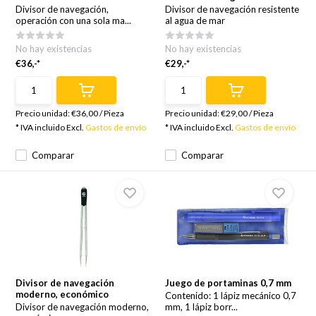
Divisor de navegación,
Divisor de navegación resistente
operación con una sola ma...
al agua de mar
No hay existencias
No hay existencias
€36,-*
€29,-*
Precio unidad:
€36,00
/
Pieza
Precio unidad:
€29,00
/
Pieza
* IVA incluido Excl.
Gastos de envío
* IVA incluido Excl.
Gastos de envío
Comparar
Comparar
Divisor de navegación
Juego de portaminas 0,7 mm
moderno, económico
Contenido: 1 lápiz mecánico 0,7
Divisor de navegación moderno,
mm, 1 lápiz borr...