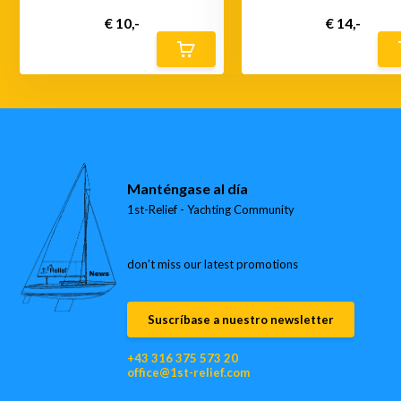
€ 10,-
€ 14,-
Manténgase al día
1st-Relief - Yachting Community
don’t miss our latest promotions
Suscríbase a nuestro newsletter
+43 316 375 573 20
office@1st-relief.com