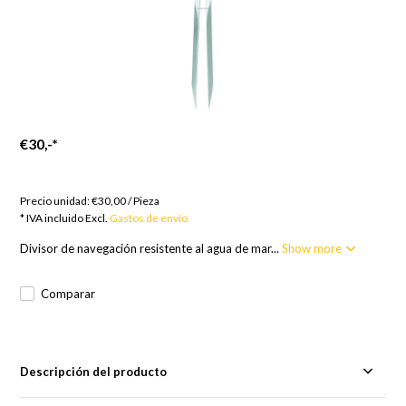
€30,-
*
Bienes por encargo; Europa 14 días, Resto del Mundo 17
días
Precio unidad:
€30,00
/
Pieza
* IVA incluido Excl.
Gastos de envío
Divisor de navegación resistente al agua de mar...
Show more
Comparar
Descripción del producto