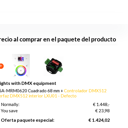
ecio al comprar en el paquete del producto
 lights with DMX equipment
SA-MRM0620 Cuadrado 68 mm +
Controlador DMX512
erfaz DMX512 interior LXU01 - Defecto
Normally:
€ 1.448,-
You save
(2% Descuento)
€ 23,98
Oferta paquete especial:
€ 1.424,02