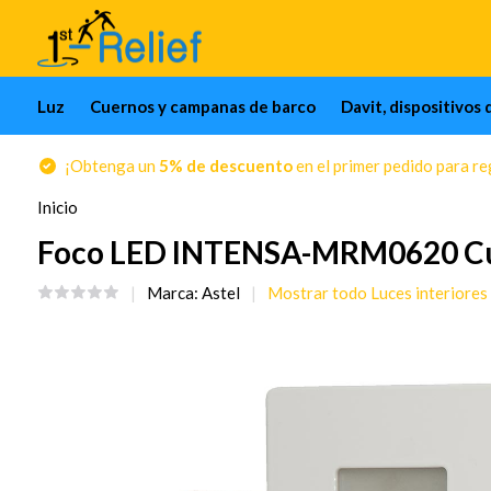
Luz
Cuernos y campanas de barco
Davit, dispositivos 
¡Obtenga un
5% de descuento
en el primer pedido para reg
Inicio
Foco LED INTENSA-MRM0620 C
Marca:
Astel
Mostrar todo Luces interiores 