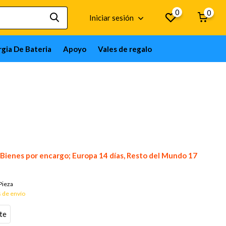
0
0
Iniciar sesión
gia De Bateria
Apoyo
Vales de regalo
Bienes por encargo; Europa 14 días, Resto del Mundo 17
Pieza
 de envío
te