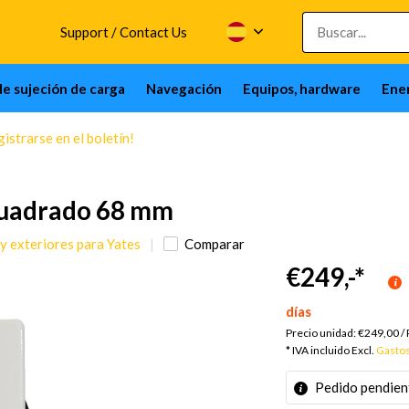
Support / Contact Us
de sujeción de carga
Navegación
Equipos, hardware
Ener
istrarse en el boletín!
uadrado 68 mm
y exteriores para Yates
Comparar
€249,-
*
días
Precio unidad:
€249,00
/
* IVA incluido Excl.
Gastos
Pedido pendien