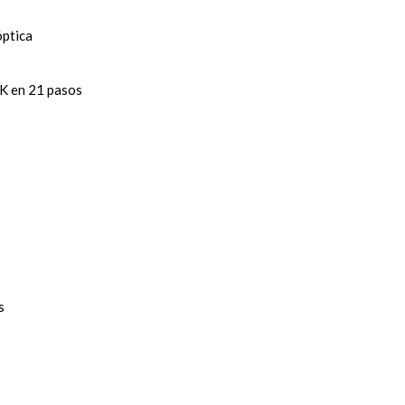
óptica
 K en 21 pasos
s