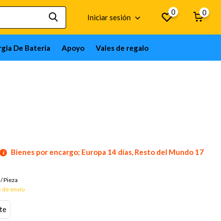
0
0
Iniciar sesión
gia De Bateria
Apoyo
Vales de regalo
Bienes por encargo; Europa 14 días, Resto del Mundo 17
/
Pieza
 de envío
te