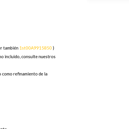
er también
1st00A9915850
)
o incluido, consulte nuestros
o como refinamiento de la
ente