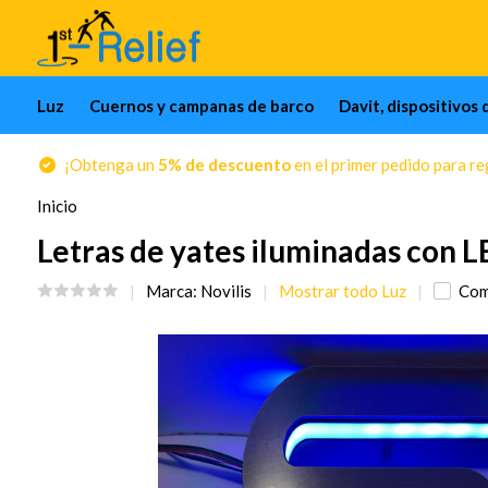
Luz
Cuernos y campanas de barco
Davit, dispositivos 
¡Obtenga un
5% de descuento
en el primer pedido para reg
Inicio
Letras de yates iluminadas con 
Marca:
Novilis
Mostrar todo Luz
Com