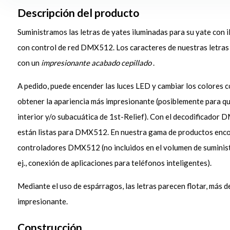
Descripción del producto
Suministramos las letras de yates iluminadas para su yate con
con control de red DMX512. Los caracteres de nuestras letras
con un
impresionante acabado cepillado
.
A pedido, puede encender las luces LED y cambiar los colores 
recommended DMX Controlle
obtener la apariencia más impresionante (posiblemente para qu
on control DMX512 +
Letras de yates iluminadas con LE
interior y/o subacuática de 1st-Relief). Con el decodificador 
L TEF-GEL –
Controlador DMX512 STICK-DE
están listas para DMX512. En nuestra gama de productos enco
Normally:
€ 1.146,80
You save
(2% De
controladores DMX512 (no incluidos en el volumen de suministr
€ 5,64
ej., conexión de aplicaciones para teléfonos inteligentes).
Oferta paquete
€ 1.141,16
Mediante el uso de espárragos, las letras parecen flotar, más d
impresionante.
 cesta
Construcción