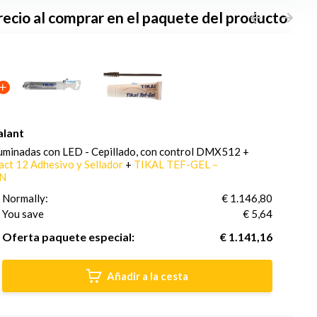
ecio al comprar en el paquete del producto
alant
iluminadas con LED - Cepillado, con control DMX512 +
ct 12 Adhesivo y Sellador
+
TIKAL TEF-GEL –
N
Normally:
€ 1.146,80
You save
(1% Descuento)
€ 5,64
Oferta paquete especial:
€ 1.141,16
Añadir a la cesta