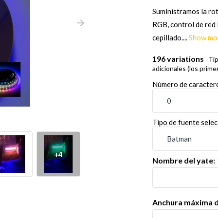
Suministramos la rot
RGB, control de red
cepillado....
Show mo
196 variations
Ti
adicionales (los prime
Número de caracteres
Tipo de fuente sele
+4
Nombre del yate:
Anchura máxima di