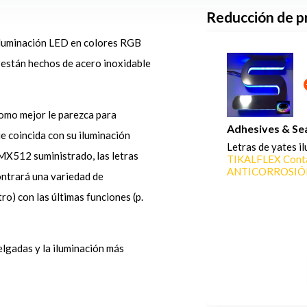
Reducción de pr
 iluminación LED en colores RGB
 están hechos de acero inoxidable
como mejor le parezca para
Adhesives & Se
r
e coincida con su iluminación
Letras de yates 
D - Cepillado, con control DMX512 +
DMX512 suministrado, las letras
TIKALFLEX Conta
3
ANTICORROSIÓ
ntrará una variedad de
€ 2.216,-
scuento)
€ 32,64
o) con las últimas funciones (p.
 especial:
€ 2.183,36
elgadas y la iluminación más
Añadir a la cesta