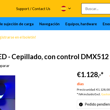
Support / Contact Us
de sujeción de carga
Navegación
Equipos, hardware
Ener
istrarse en el boletín!
LED - Cepillado, con control DMX512
parar
€1.128,-
*
días
Precio unidad:
€1.128,00
* IVA incluido Excl.
Gastos
Pedido pendien