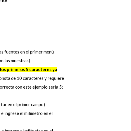
as fuentes en el primer menú
on las muestras)
los primeros 5 caracteres ya
consta de 10 caracteres y requiere
correcta con este ejemplo sería 5;
rtar en el primer campo)
e ingrese el milímetro en el
e ingrese el milímetro en el