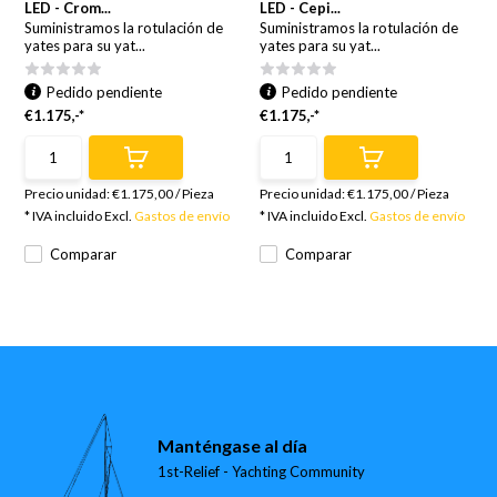
LED - Crom...
LED - Cepi...
Suministramos la rotulación de
Suministramos la rotulación de
yates para su yat...
yates para su yat...
Pedido pendiente
Pedido pendiente
€1.175,-*
€1.175,-*
Precio unidad:
€1.175,00
/
Pieza
Precio unidad:
€1.175,00
/
Pieza
* IVA incluido Excl.
Gastos de envío
* IVA incluido Excl.
Gastos de envío
Comparar
Comparar
Manténgase al día
1st-Relief - Yachting Community