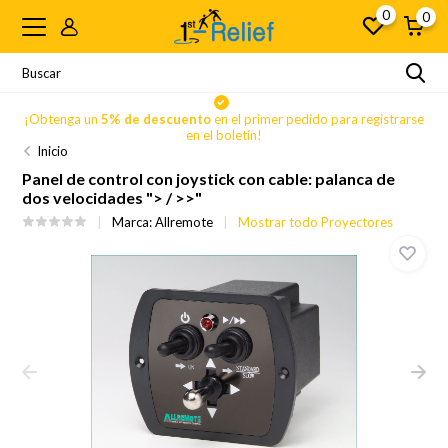
0
0
se
¡Obtenga un
5% de descuento
en el primer pedido para registrarse
en el boletín!
Inicio
Panel de control con joystick con cable: palanca de
dos velocidades "> / >>"
Marca:
Allremote
Mostrar todo Proyectores