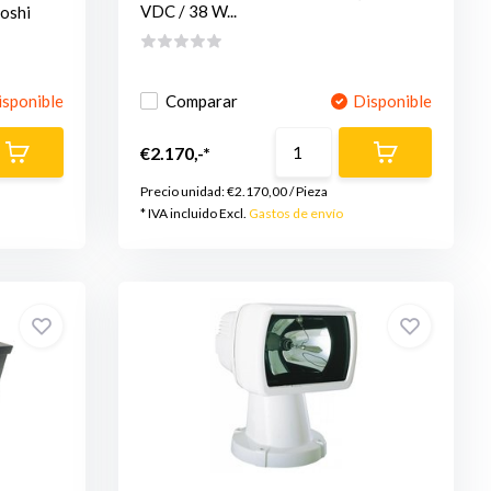
VDC / 38 W...
oshi
isponible
Comparar
Disponible
€2.170,-*
Precio unidad:
€2.170,00
/
Pieza
* IVA incluido Excl.
Gastos de envío