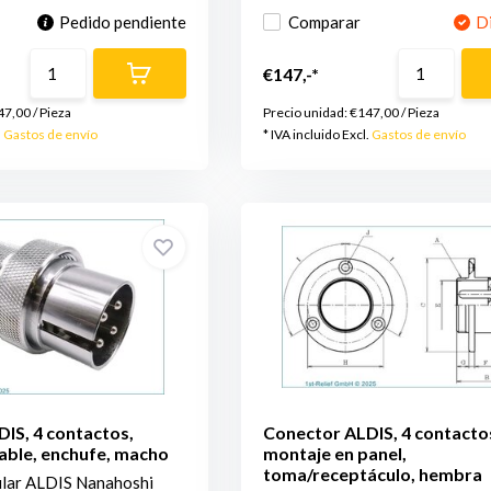
Pedido pendiente
Comparar
D
€147,-*
47,00
/
Pieza
Precio unidad:
€147,00
/
Pieza
.
Gastos de envío
* IVA incluido Excl.
Gastos de envío
IS, 4 contactos,
Conector ALDIS, 4 contacto
able, enchufe, macho
montaje en panel,
toma/receptáculo, hembra
ular ALDIS Nanahoshi