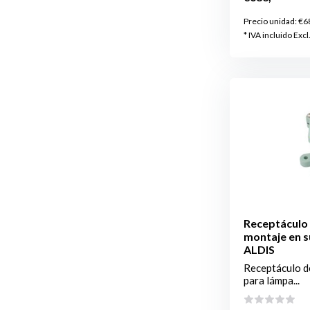
Precio unidad:
€6
* IVA incluido Excl
Receptáculo 
montaje en s
ALDIS
Receptáculo de
para lámpa...