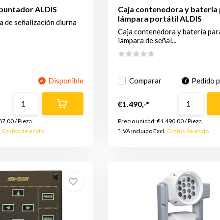
apuntador ALDIS
Caja contenedora y batería
lámpara portátil ALDIS
 de señalización diurna
Caja contenedora y batería par
lámpara de señal...
Disponible
Comparar
Pedido 
€1.490,-*
87,00
/
Pieza
Precio unidad:
€1.490,00
/
Pieza
.
Gastos de envío
* IVA incluido Excl.
Gastos de envío