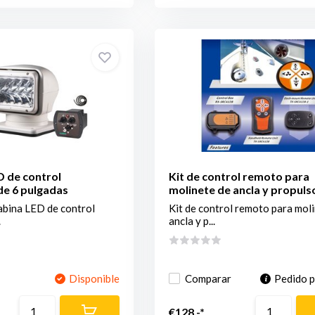
D de control
Kit de control remoto para
de 6 pulgadas
molinete de ancla y propuls
abina LED de control
Kit de control remoto para mol
.
ancla y p...
Disponible
Comparar
Pedido 
€128,-*