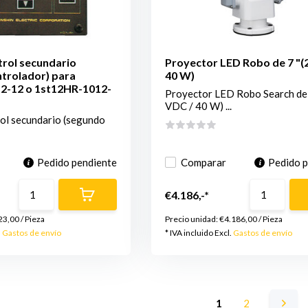
trol secundario
Proyector LED Robo de 7 "(
trolador) para
40 W)
2-12 o 1st12HR-1012-
Proyector LED Robo Search de 
VDC / 40 W) ...
rol secundario (segundo
Pedido pendiente
Comparar
Pedido 
€4.186,-*
23,00
/
Pieza
Precio unidad:
€4.186,00
/
Pieza
.
Gastos de envío
* IVA incluido Excl.
Gastos de envío
1
2