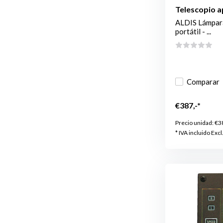
Telescopio 
ALDIS Lámpara
portátil - ...
Comparar
€387,-*
Precio unidad:
€3
* IVA incluido Excl