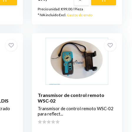
Precio unidad:
€99,00
/
Pieza
* IVA incluido Excl.
Gastos de envío
Transmisor de control remoto
LDIS
WSC-02
trado
Transmisor de control remoto WSC-02
para reflect...