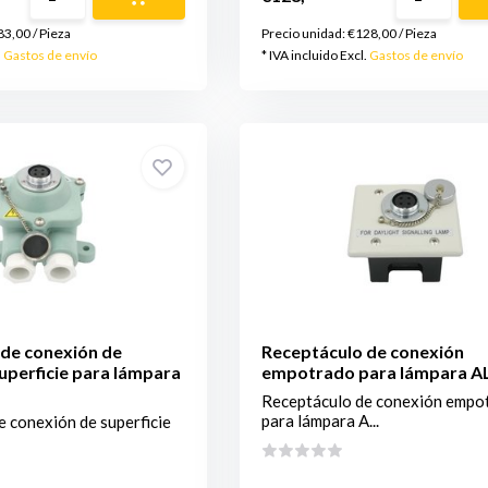
83,00
/
Pieza
Precio unidad:
€128,00
/
Pieza
.
Gastos de envío
* IVA incluido Excl.
Gastos de envío
de conexión de
Receptáculo de conexión
uperficie para lámpara
empotrado para lámpara A
Receptáculo de conexión empo
para lámpara A...
 conexión de superficie