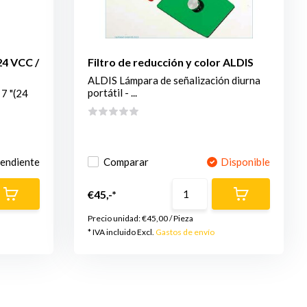
24 VCC /
Filtro de reducción y color ALDIS
ALDIS Lámpara de señalización diurna
portátil - ...
7 "(24
pendiente
Comparar
Disponible
€45,-*
Precio unidad:
€45,00
/
Pieza
* IVA incluido Excl.
Gastos de envío