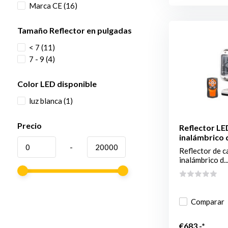
Marca CE
(16)
Tamaño Reflector en pulgadas
< 7
(11)
7 - 9
(4)
Color LED disponible
luz blanca
(1)
Precio
Reflector LE
inalámbrico 
-
Reflector de c
inalámbrico d..
Comparar
€683,-*