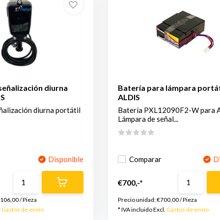
eñalización diurna
Batería para lámpara portát
IS
ALDIS
alización diurna portátil
Batería PXL12090F2-W para 
Lámpara de señal...
Disponible
Comparar
D
€700,-*
.106,00
/
Pieza
Precio unidad:
€700,00
/
Pieza
.
Gastos de envío
* IVA incluido Excl.
Gastos de envío