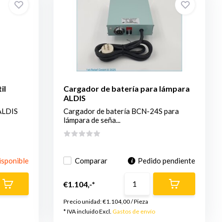
il
Cargador de batería para lámpara
ALDIS
ALDIS
Cargador de batería BCN-24S para
lámpara de seña...
isponible
Comparar
Pedido pendiente
€1.104,-*
Precio unidad:
€1.104,00
/
Pieza
* IVA incluido Excl.
Gastos de envío