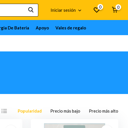
0
0
Iniciar sesión
gia De Bateria
Apoyo
Vales de regalo
Popularidad
Precio más bajo
Precio más alto