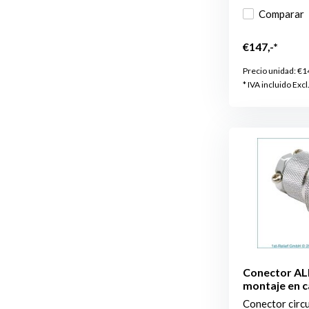
Comparar
€147,-*
Precio unidad:
€1
* IVA incluido Excl
Conector ALD
montaje en c
Conector circ