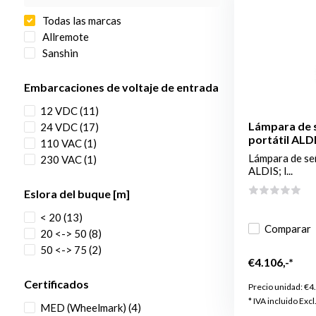
Todas las marcas
Allremote
Sanshin
Embarcaciones de voltaje de entrada
12 VDC
(11)
Lámpara de s
24 VDC
(17)
portátil ALD
110 VAC
(1)
Lámpara de señ
230 VAC
(1)
ALDIS; l...
Eslora del buque [m]
< 20
(13)
Comparar
20 <-> 50
(8)
50 <-> 75
(2)
€4.106,-*
Certificados
Precio unidad:
€4
* IVA incluido Excl
MED (Wheelmark)
(4)