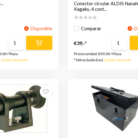
..
Conector circular ALDIS Nanah
Kagaku, 4 cont...
Disponible
Comparar
D
€39,-*
9,00
/
Pieza
Precio unidad:
€39,00
/
Pieza
.
Gastos de envío
* IVA incluido Excl.
Gastos de envío