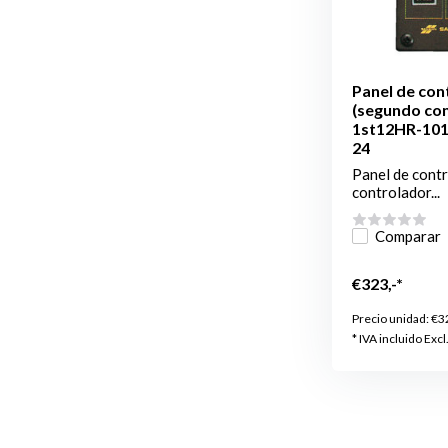
Panel de con
(segundo con
1st12HR-101
24
Panel de cont
controlador...
Comparar
€323,-*
Precio unidad:
€3
* IVA incluido Excl