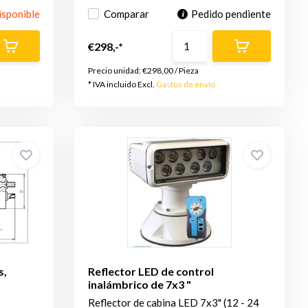
isponible
Comparar
Pedido pendiente
€298,-*
Precio unidad:
€298,00
/
Pieza
* IVA incluido Excl.
Gastos de envío
s,
Reflector LED de control
inalámbrico de 7x3 "
Reflector de cabina LED 7x3" (12 - 24