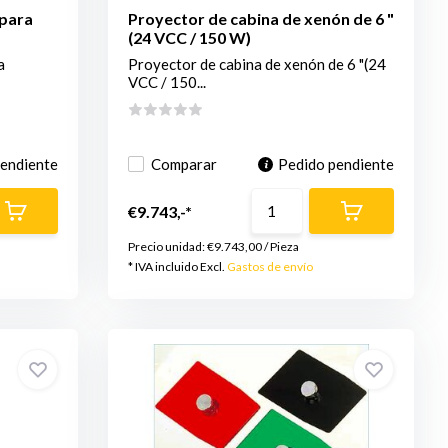
 para
Proyector de cabina de xenón de 6 "
(24 VCC / 150 W)
a
Proyector de cabina de xenón de 6 "(24
VCC / 150...
pendiente
Comparar
Pedido pendiente
€9.743,-*
Precio unidad:
€9.743,00
/
Pieza
* IVA incluido Excl.
Gastos de envío