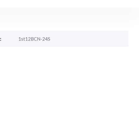
:
1st12BCN-24S