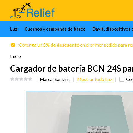
Luz
Cuernos y campanas de barco
Davit, dispositivos 
¡Obtenga un
5% de descuento
en el primer pedido para reg
Inicio
Cargador de batería BCN-24S par
Marca:
Sanshin
Mostrar todo Luz
Co