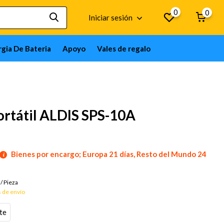
0
0
Iniciar sesión
gia De Bateria
Apoyo
Vales de regalo
ortátil ALDIS SPS-10A
Bienes por encargo; Europa 21 días, Resto del Mundo 24
/
Pieza
 de envío
te