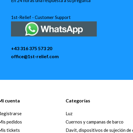
En 24 horas una respuesta a su pregunta
1st-Relief - Customer Support
+43 316 375 573 20
office@1st-relief.com
Mi cuenta
Categorías
Registrarse
Luz
Mis pedidos
Cuernos y campanas de barco
Mis tickets
Davit, dispositivos de sujeción de