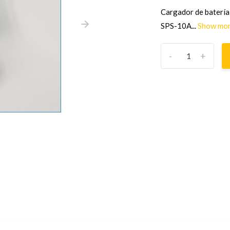
Cargador de batería
SPS-10A...
Show mo
-
+