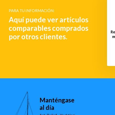
diurna portátil ALDIS
€ 403,-
PARA TU INFORMACIÓN:
€ 4.277,-
Aquí puede ver artículos
comparables comprados
Re
por otros clientes.
m
Manténgase
al día