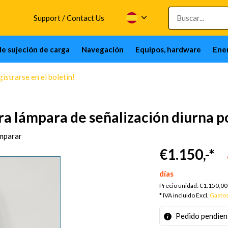
Support / Contact Us
de sujeción de carga
Navegación
Equipos, hardware
Ener
istrarse en el boletín!
a lámpara de señalización diurna p
mparar
€1.150,-
*
días
Precio unidad:
€1.150,00
* IVA incluido Excl.
Gastos
Pedido pendien