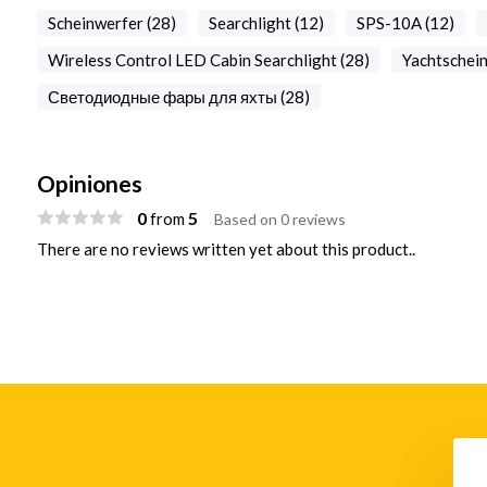
Scheinwerfer (28)
Searchlight (12)
SPS-10A (12)
Wireless Control LED Cabin Searchlight (28)
Yachtschein
Светодиодные фары для яхты (28)
Opiniones
0
5
from
Based on 0 reviews
There are no reviews written yet about this product..
io apuntador ALDIS
Lámpara de señalización