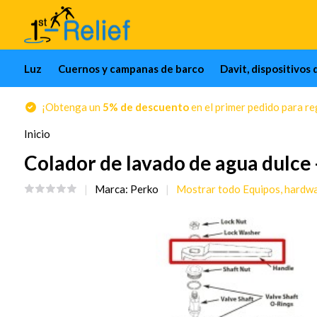
Luz
Cuernos y campanas de barco
Davit, dispositivos 
¡Obtenga un
5% de descuento
en el primer pedido para reg
Inicio
Colador de lavado de agua dulce
Marca:
Perko
Mostrar todo Equipos, hardw