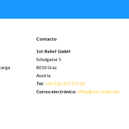
Contacto
1st-Relief GmbH
Schulgasse 5
 carga
8010 Graz
Austria
Tel:
+43 316 375 573 20
Correo electrónico:
office@1st-relief.com