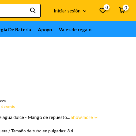
0
0
Iniciar sesión
gia De Bateria
Apoyo
Vales de regalo
enes por encargo; 12 semanas
ieza
 de envío
e agua dulce - Mango de repuesto...
Show more
era / Tamaño de tubo en pulgadas: 3.4