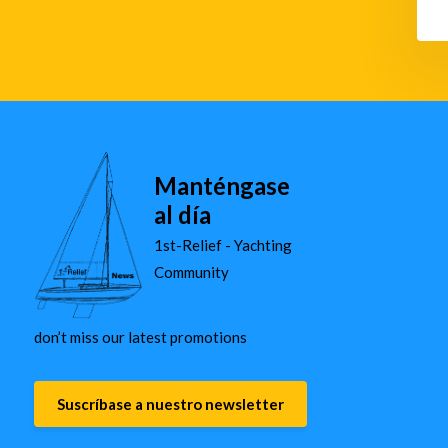
Manténgase
al día
1st-Relief - Yachting
Community
don’t miss our latest promotions
Suscríbase a nuestro newsletter