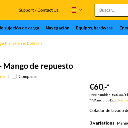
Support / Contact Us
de sujeción de carga
Navegación
Equipos, hardware
Ener
istrarse en el boletín!
 - Mango de repuesto
are
Comparar
€60,-
*
Bi
Precio unidad:
€60,00
/
P
* IVA incluido Excl.
Gastos
Colador de lavado d
3 variations
Mangu