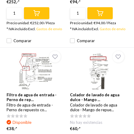
€252,-*
€94,-*
Precio unidad:
€252,00
/
Pieza
Precio unidad:
€94,00
/
Pieza
* IVA incluido Excl.
Gastos de envío
* IVA incluido Excl.
Gastos de envío
Comparar
Comparar
Filtro de agua de entrada -
Colador de lavado de agua
Perno de rep...
dulce - Mango ...
Filtro de agua de entrada -
Colador de lavado de agua
Perno de repuesto co...
dulce - Mango de repue...
Disponible
No hay existencias
€38,-*
€60,-*