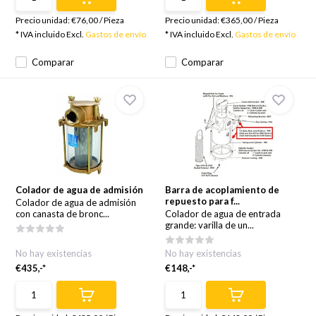
Precio unidad:
€76,00
/
Pieza
Precio unidad:
€365,00
/
Pieza
* IVA incluido Excl.
Gastos de envío
* IVA incluido Excl.
Gastos de envío
Comparar
Comparar
Colador de agua de admisión
Barra de acoplamiento de
repuesto para f...
Colador de agua de admisión
con canasta de bronc...
Colador de agua de entrada
grande: varilla de un...
No hay existencias
No hay existencias
€435,-*
€148,-*