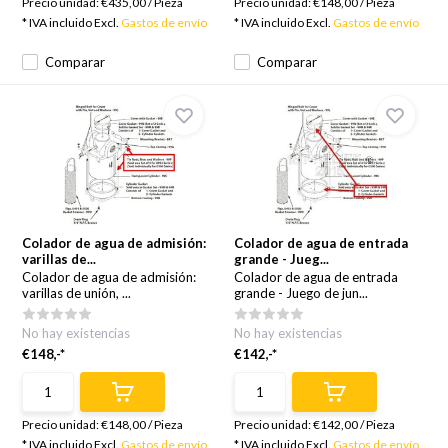
Precio unidad:
€435,00
/
Pieza
Precio unidad:
€148,00
/
Pieza
* IVA incluido Excl.
Gastos de envío
* IVA incluido Excl.
Gastos de envío
Comparar
Comparar
Colador de agua de admisión:
Colador de agua de entrada
varillas de...
grande - Jueg...
Colador de agua de admisión:
Colador de agua de entrada
varillas de unión, ...
grande - Juego de jun...
No hay existencias
No hay existencias
€148,-*
€142,-*
Precio unidad:
€148,00
/
Pieza
Precio unidad:
€142,00
/
Pieza
* IVA incluido Excl.
Gastos de envío
* IVA incluido Excl.
Gastos de envío