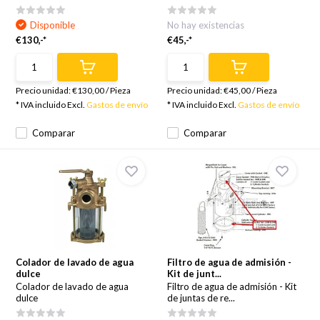
Disponible
No hay existencias
€130,-*
€45,-*
Precio unidad:
€130,00
/
Pieza
Precio unidad:
€45,00
/
Pieza
* IVA incluido Excl.
Gastos de envío
* IVA incluido Excl.
Gastos de envío
Comparar
Comparar
Colador de lavado de agua
Filtro de agua de admisión -
dulce
Kit de junt...
Colador de lavado de agua
Filtro de agua de admisión - Kit
dulce
de juntas de re...