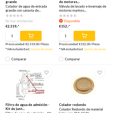
grande
de motores...
Colador de agua de entrada
Válvula de lavado e invernaje de
grande con canasta de...
motores marinos...
No hay existencias
Disponible
€2.319,-*
€152,-*
Precio unidad:
€2.319,00
/
Pieza
Precio unidad:
€152,00
/
Pieza
* IVA incluido Excl.
Gastos de envío
* IVA incluido Excl.
Gastos de envío
Comparar
Comparar
Filtro de agua de admisión -
Colador redondo
Kit de junt...
Colador Redondo de material