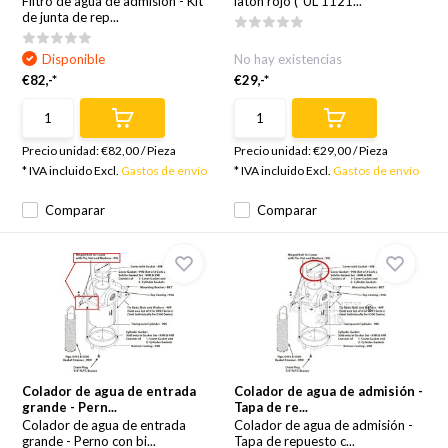
Filtro de agua de admisión - Kit
latón rojo ("UL 1121...
de junta de rep...
Disponible
No hay existencias
€82,-*
€29,-*
Precio unidad:
€82,00
/
Pieza
Precio unidad:
€29,00
/
Pieza
* IVA incluido Excl.
Gastos de envío
* IVA incluido Excl.
Gastos de envío
Comparar
Comparar
Colador de agua de entrada
Colador de agua de admisión -
grande - Pern...
Tapa de re...
Colador de agua de entrada
Colador de agua de admisión -
grande - Perno con bi...
Tapa de repuesto c...