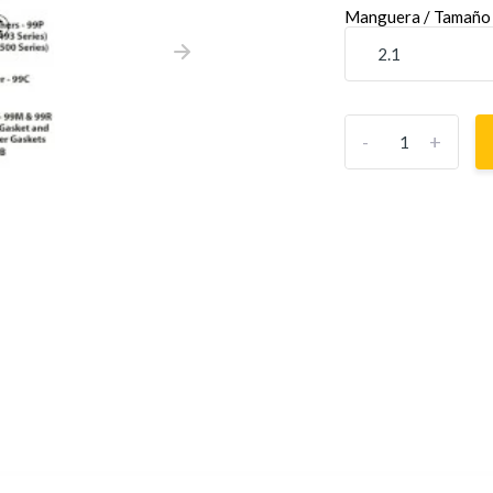
Manguera / Tamaño 
-
+