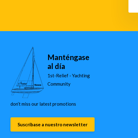
Manténgase
al día
1st-Relief - Yachting
Community
don’t miss our latest promotions
Suscríbase a nuestro newsletter