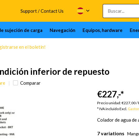
Support / Contact Us
de sujeción de carga
Navegación
Equipos, hardware
Ener
istrarse en el boletín!
ndición inferior de repuesto
are
Comparar
€227,-
*
Precio unidad:
€227,00
/
* IVA incluido Excl.
Gastos
Colador de agua de a
7 variations
Mangu