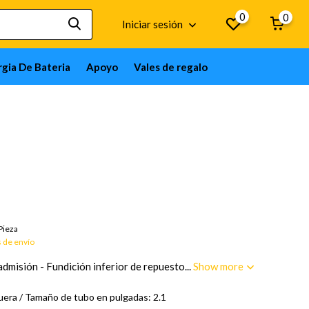
0
0
Iniciar sesión
gia De Bateria
Apoyo
Vales de regalo
Bienes por encargo; 12 semanas
Pieza
 de envío
dmisión - Fundición inferior de repuesto...
Show more
era / Tamaño de tubo en pulgadas: 2.1