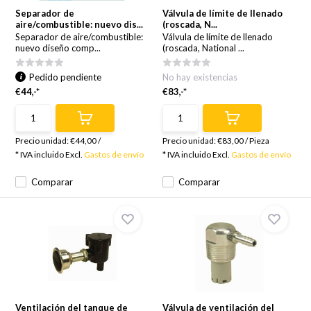
Separador de
Válvula de límite de llenado
aire/combustible: nuevo dis...
(roscada, N...
Separador de aire/combustible:
Válvula de límite de llenado
nuevo diseño comp...
(roscada, National ...
Pedido pendiente
No hay existencias
€44,-*
€83,-*
Precio unidad:
€44,00
/
Precio unidad:
€83,00
/
Pieza
* IVA incluido Excl.
Gastos de envío
* IVA incluido Excl.
Gastos de envío
Comparar
Comparar
Ventilación del tanque de
Válvula de ventilación del