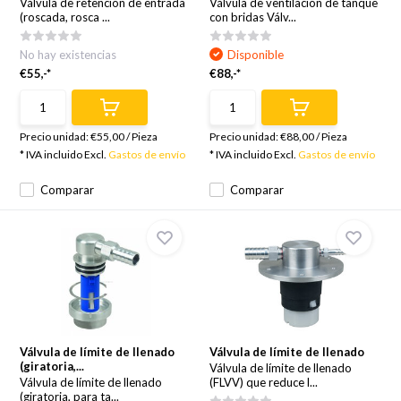
Válvula de retención de entrada
Válvula de ventilación de tanque
(roscada, rosca ...
con bridas Válv...
No hay existencias
Disponible
€55,-*
€88,-*
Precio unidad:
€55,00
/
Pieza
Precio unidad:
€88,00
/
Pieza
* IVA incluido Excl.
Gastos de envío
* IVA incluido Excl.
Gastos de envío
Comparar
Comparar
Válvula de límite de llenado
Válvula de límite de llenado
(giratoria,...
Válvula de límite de llenado
Válvula de límite de llenado
(FLVV) que reduce l...
(giratoria, para ta...