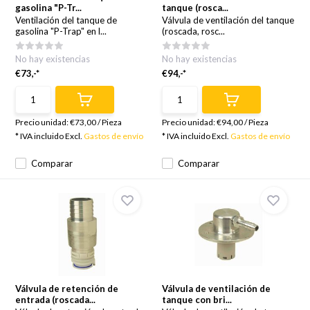
gasolina "P-Tr...
tanque (rosca...
Ventilación del tanque de
Válvula de ventilación del tanque
gasolina "P-Trap" en l...
(roscada, rosc...
No hay existencias
No hay existencias
€73,-*
€94,-*
Precio unidad:
€73,00
/
Pieza
Precio unidad:
€94,00
/
Pieza
* IVA incluido Excl.
Gastos de envío
* IVA incluido Excl.
Gastos de envío
Comparar
Comparar
Válvula de retención de
Válvula de ventilación de
entrada (roscada...
tanque con bri...