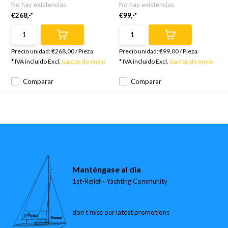
No hay existencias
No hay existencias
€268,-*
€99,-*
Precio unidad:
€268,00
/
Pieza
Precio unidad:
€99,00
/
Pieza
* IVA incluido Excl.
Gastos de envío
* IVA incluido Excl.
Gastos de envío
Comparar
Comparar
Manténgase al día
1st-Relief - Yachting Community
don’t miss our latest promotions