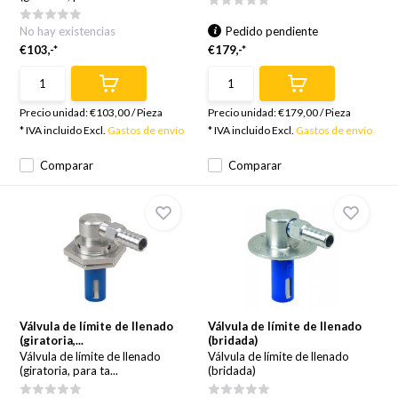
No hay existencias
Pedido pendiente
€103,-*
€179,-*
Precio unidad:
€103,00
/
Pieza
Precio unidad:
€179,00
/
Pieza
* IVA incluido Excl.
Gastos de envío
* IVA incluido Excl.
Gastos de envío
Comparar
Comparar
Válvula de límite de llenado
Válvula de límite de llenado
(giratoria,...
(bridada)
Válvula de límite de llenado
Válvula de límite de llenado
(giratoria, para ta...
(bridada)