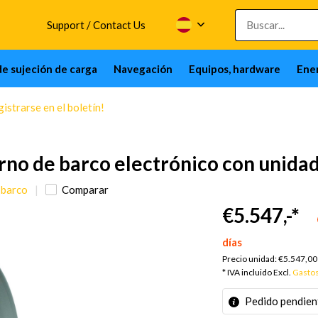
Support / Contact Us
de sujeción de carga
Navegación
Equipos, hardware
Ener
istrarse en el boletín!
 de barco electrónico con unidad
 barco
Comparar
€5.547,-
*
días
Precio unidad:
€5.547,00
* IVA incluido Excl.
Gastos
Pedido pendien