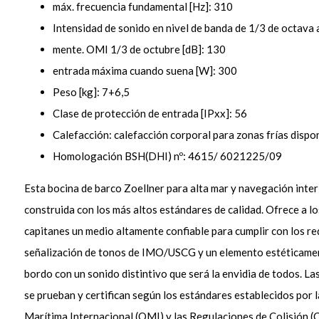
máx. frecuencia fundamental [Hz]: 310
Intensidad de sonido en nivel de banda de 1/3 de octava a
mente. OMI 1/3 de octubre [dB]: 130
entrada máxima cuando suena [W]: 300
Peso [kg]: 7+6,5
Clase de protección de entrada [IPxx]: 56
Calefacción: calefacción corporal para zonas frías dispo
Homologación BSH(DHI) nº: 4615/ 6021225/09
Esta bocina de barco Zoellner para alta mar y navegación inter
construida con los más altos estándares de calidad. Ofrece a lo
capitanes un medio altamente confiable para cumplir con los re
señalización de tonos de IMO/USCG y un elemento estéticame
bordo con un sonido distintivo que será la envidia de todos. La
se prueban y certifican según los estándares establecidos por 
Marítima Internacional (OMI) y las Regulaciones de Colisión 