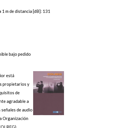
 1 m de distancia [dB]: 131
nible bajo pedido
ior está
s propietarios y
quisitos de
nte agradable a
s señales de audio
la Organización
(COLREG).