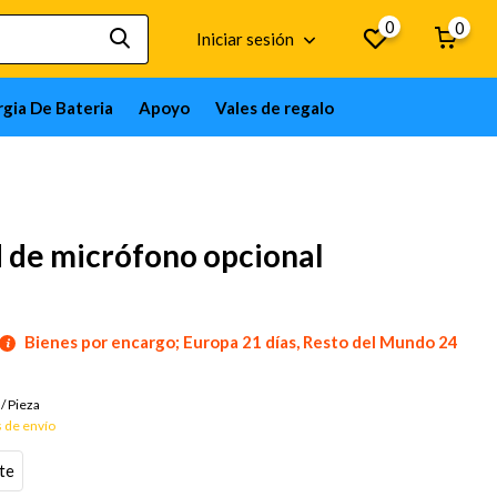
0
0
Iniciar sesión
gia De Bateria
Apoyo
Vales de regalo
 de micrófono opcional
Bienes por encargo; Europa 21 días, Resto del Mundo 24
/
Pieza
 de envío
te