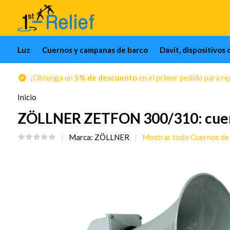
Luz
Cuernos y campanas de barco
Davit, dispositivos 
¡Obtenga un
5% de descuento
en el primer pedido para reg
Inicio
ZÖLLNER ZETFON 300/310: cuerno
Marca:
ZÖLLNER
Mostrar todo Cuernos de