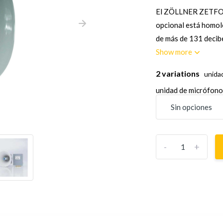
El ZÖLLNER ZETFON 
opcional está homol
de más de 131 decibe
Show more
2 variations
unida
unidad de micrófon
-
+