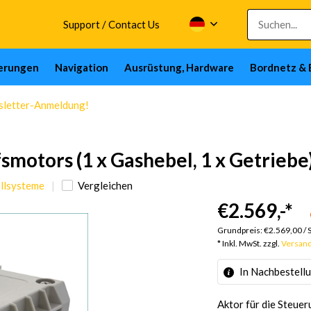
Support / Contact Us
herungen
Navigation
Ausrüstung, Hardware
Bordnetz & 
wsletter-Anmeldung!
smotors (1 x Gashebel, 1 x Getriebe
ollsysteme
Vergleichen
€2.569,-
*
Grundpreis:
€2.569,00
/
* Inkl. MwSt. zzgl.
Versan
In Nachbestell
Aktor für die Steuer