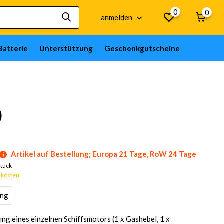
0
0
anmelden
Batterie
Unterstützung
Geschenkgutscheine
)
Artikel auf Bestellung; Europa 21 Tage, RoW 24 Tage
Stück
dkosten
ung
ung eines einzelnen Schiffsmotors (1 x Gashebel, 1 x