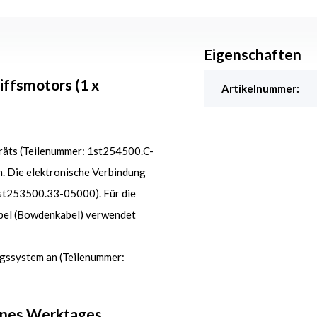
Eigenschaften
iffsmotors (1 x
Artikelnummer:
eräts (Teilenummer: 1st254500.C-
 Die elektronische Verbindung
st253500.33-05000). Für die
bel (Bowdenkabel) verwendet
ngssystem an (Teilenummer:
ines Werktages