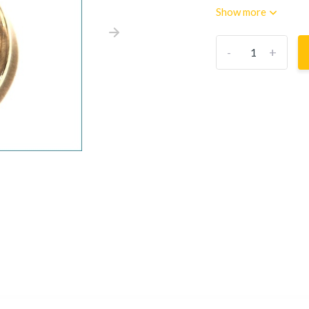
Show more
-
+