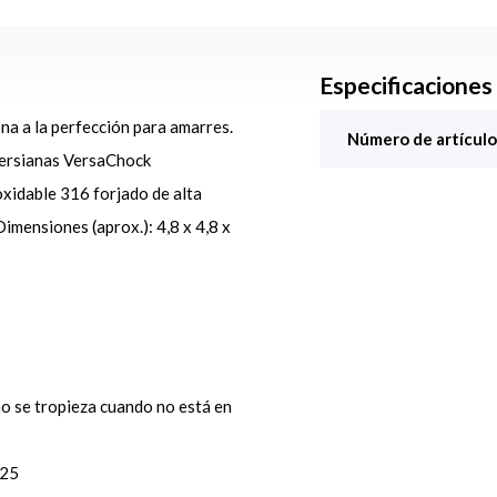
Especificaciones
na a la perfección para amarres.
Número de artículo
 persianas VersaChock
xidable 316 forjado de alta
 Dimensiones (aprox.): 4,8 x 4,8 x
no se tropieza cuando no está en
,25