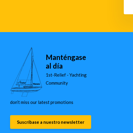
Manténgase
al día
1st-Relief - Yachting
Community
don’t miss our latest promotions
Suscríbase a nuestro newsletter