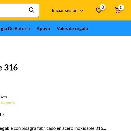
0
0
Iniciar sesión
gia De Bateria
Apoyo
Vales de regalo
e 316
Pieza
 de envío
te
egable con bisagra fabricado en acero inoxidable 316...