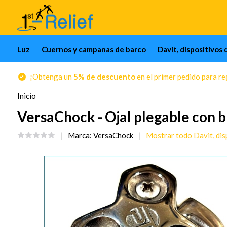
Luz
Cuernos y campanas de barco
Davit, dispositivos 
¡Obtenga un
5% de descuento
en el primer pedido para reg
Inicio
VersaChock - Ojal plegable con b
Marca:
VersaChock
Mostrar todo Davit, dis