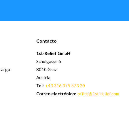
Contacto
1st-Relief GmbH
Schulgasse 5
 carga
8010 Graz
Austria
Tel:
+43 316 375 573 20
Correo electrónico:
office@1st-relief.com