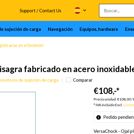
Support / Contact Us
de sujeción de carga
Navegación
Equipos, hardware
Ener
istrarse en el boletín!
isagra fabricado en acero inoxidabl
positivos de sujeción de carga
Comparar
€108,-
*
Precio unidad:
€108,00
/
* IVA incluido Excl.
Gastos
Pedido pendien
VersaChock - Ojal pl