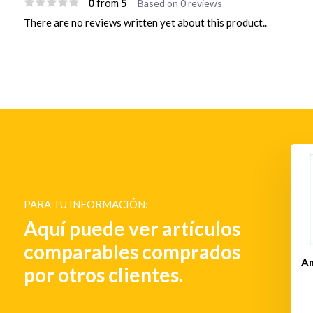
0
5
from
Based on 0 reviews
There are no reviews written yet about this product..
Soporte vertical para bote
auxiliar y fueraborda
PARA TU INFORMACIÓN:
€ 1.257,-
Aquí puede ver artículos
comparables comprados
jación para persianas
Am
por otros clientes.
anchas
€ 58,-