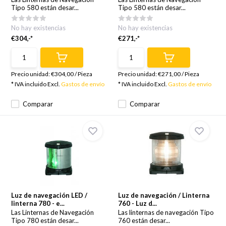
Tipo 580 están desar...
Tipo 580 están desar...
No hay existencias
No hay existencias
€304,-*
€271,-*
Precio unidad:
€304,00
/
Pieza
Precio unidad:
€271,00
/
Pieza
* IVA incluido Excl.
Gastos de envío
* IVA incluido Excl.
Gastos de envío
Comparar
Comparar
Luz de navegación LED /
Luz de navegación / Linterna
linterna 780 - e...
760 - Luz d...
Las Linternas de Navegación
Las linternas de navegación Tipo
Tipo 780 están desar...
760 están desar...