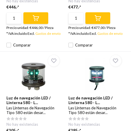
No hay existencias
No hay existencias
€446,-*
€477,-*
Precio unidad:
€446,00
/
Pieza
Precio unidad:
€477,00
/
Pieza
* IVA incluido Excl.
Gastos de envío
* IVA incluido Excl.
Gastos de envío
Comparar
Comparar
Luz de navegación LED /
Luz de navegación LED /
Linterna 580 - L...
Linterna 580 - L...
Las Linternas de Navegación
Las Linternas de Navegación
Tipo 580 están desar...
Tipo 580 están desar...
No hay existencias
No hay existencias
€305,-*
€285,-*