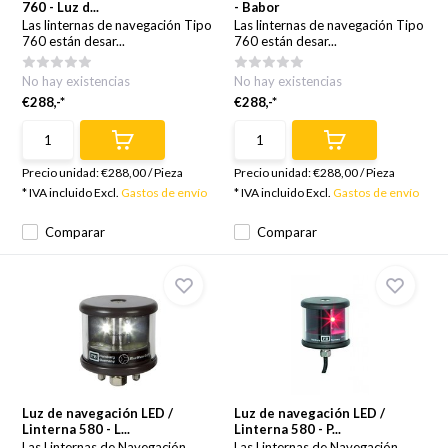
760 - Luz d...
- Babor
Las linternas de navegación Tipo
Las linternas de navegación Tipo
760 están desar...
760 están desar...
No hay existencias
No hay existencias
€288,-*
€288,-*
Precio unidad:
€288,00
/
Pieza
Precio unidad:
€288,00
/
Pieza
* IVA incluido Excl.
Gastos de envío
* IVA incluido Excl.
Gastos de envío
Comparar
Comparar
Luz de navegación LED /
Luz de navegación LED /
Linterna 580 - L...
Linterna 580 - P...
Las Linternas de Navegación
Las Linternas de Navegación