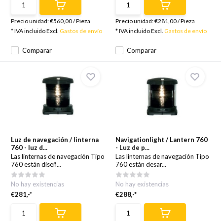
Precio unidad:
€560,00
/
Pieza
Precio unidad:
€281,00
/
Pieza
* IVA incluido Excl.
Gastos de envío
* IVA incluido Excl.
Gastos de envío
Comparar
Comparar
Luz de navegación / linterna
Navigationlight / Lantern 760
760 - luz d...
- Luz de p...
Las linternas de navegación Tipo
Las linternas de navegación Tipo
760 están diseñ...
760 están desar...
No hay existencias
No hay existencias
€281,-*
€288,-*