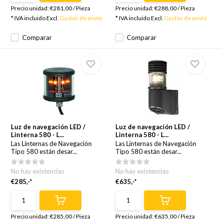
Precio unidad:
€281,00
/
Pieza
Precio unidad:
€288,00
/
Pieza
* IVA incluido Excl.
Gastos de envío
* IVA incluido Excl.
Gastos de envío
Comparar
Comparar
Luz de navegación LED /
Luz de navegación LED /
Linterna 580 - L...
Linterna 580 - L...
Las Linternas de Navegación
Las Linternas de Navegación
Tipo 580 están desar...
Tipo 580 están desar...
No hay existencias
No hay existencias
€285,-*
€635,-*
Precio unidad:
€285,00
/
Pieza
Precio unidad:
€635,00
/
Pieza