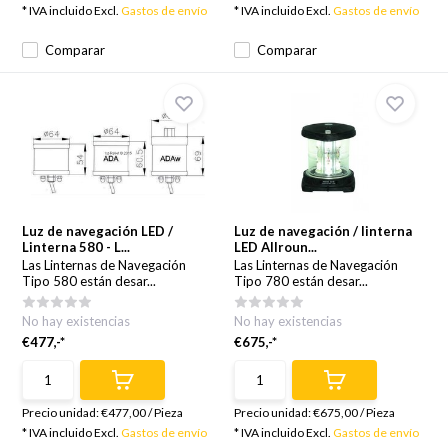
* IVA incluido Excl.
Gastos de envío
* IVA incluido Excl.
Gastos de envío
Comparar
Comparar
Luz de navegación LED /
Luz de navegación / linterna
Linterna 580 - L...
LED Allroun...
Las Linternas de Navegación
Las Linternas de Navegación
Tipo 580 están desar...
Tipo 780 están desar...
No hay existencias
No hay existencias
€477,-*
€675,-*
Precio unidad:
€477,00
/
Pieza
Precio unidad:
€675,00
/
Pieza
* IVA incluido Excl.
Gastos de envío
* IVA incluido Excl.
Gastos de envío