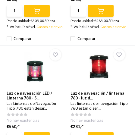
Precio unidad:
€305,00
/
Pieza
Precio unidad:
€285,00
/
Pieza
* IVA incluido Excl.
Gastos de envío
* IVA incluido Excl.
Gastos de envío
Comparar
Comparar
Luz de navegación LED /
Luz de navegación / linterna
Linterna 780 - S...
760 - luz d...
Las Linternas de Navegación
Las linternas de navegación Tipo
Tipo 780 están desar...
760 están diseñ...
No hay existencias
No hay existencias
€560,-*
€281,-*